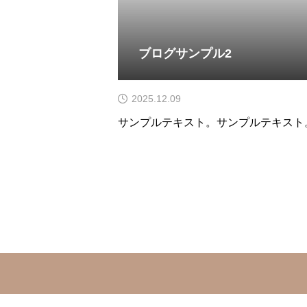
ブログサンプル2
2025.12.09
サンプルテキスト。サンプルテキスト