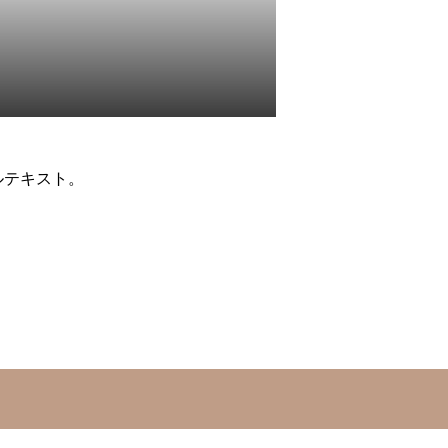
ルテキスト。