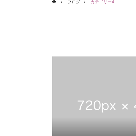
ブログ
カテゴリー4