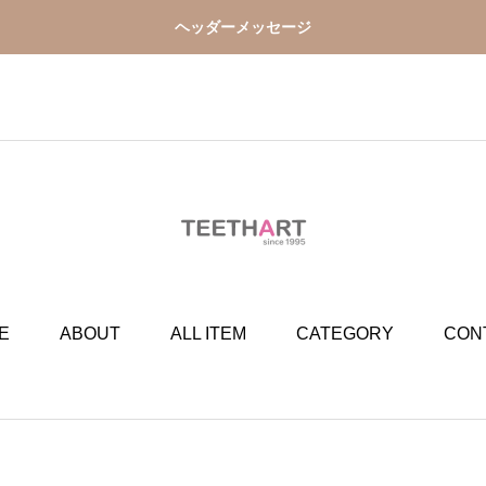
ヘッダーメッセージ
E
ABOUT
ALL ITEM
CATEGORY
CON