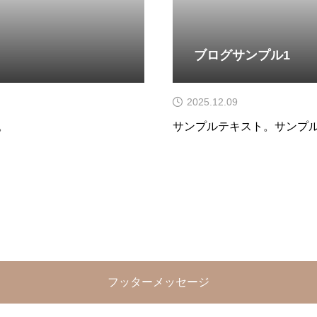
ブログサンプル1
2025.12.09
。
サンプルテキスト。サンプ
フッターメッセージ