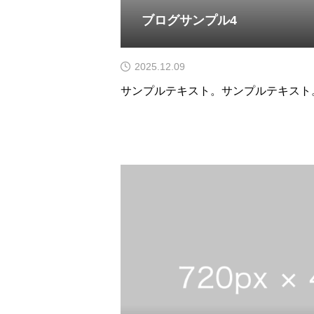
ブログサンプル4
2025.12.09
サンプルテキスト。サンプルテキスト